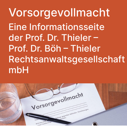
Vorsorgevollmacht
Eine Informationsseite
der Prof. Dr. Thieler –
Prof. Dr. Böh – Thieler
Rechtsanwaltsgesellschaft
mbH