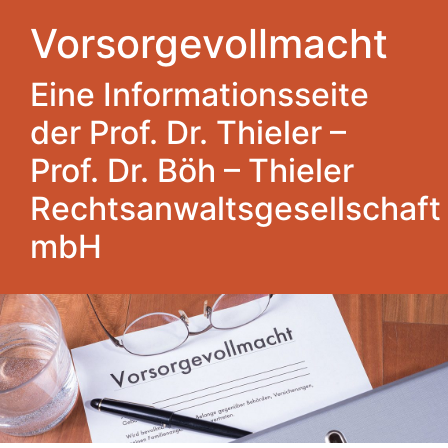
Vorsorgevollmacht
Eine Informationsseite
der Prof. Dr. Thieler –
Prof. Dr. Böh – Thieler
Rechtsanwaltsgesellschaft
mbH