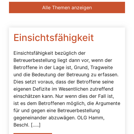
Banken
Alle Themen anzeigen
Bedingte Vollmacht
Beendigung der Betreuung
Beglaubigung
Einsichtsfähigkeit
Beratung des Bevollmächtigten durch das
Betreuungsgericht
Einsichtsfähigkeit bezüglich der
Betreuerbestellung liegt dann vor, wenn der
Beschwerdebefugnis
Betroffene in der Lage ist, Grund, Tragweite
Besuchsverbot
und die Bedeutung der Betreuung zu erfassen.
Dies setzt voraus, dass der Betroffene seine
Beteiligte
eigenen Defizite im Wesentlichen zutreffend
Betreuerbestellung
einschätzen kann. Nur wenn dies der Fall ist,
Betreuervergütung
ist es dem Betroffenen möglich, die Argumente
für und gegen eine Betreuerbestellung
Betreuung
gegeneinander abzuwägen. OLG Hamm,
Betreuung in Österreich
Beschl. […..]