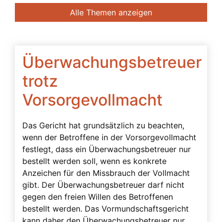
Banken
Alle Themen anzeigen
Bedingte Vollmacht
Beendigung der Betreuung
Beglaubigung
Überwachungsbetreuer
Beratung des Bevollmächtigten durch das
trotz
Betreuungsgericht
Vorsorgevollmacht
Beschwerdebefugnis
Besuchsverbot
Das Gericht hat grundsätzlich zu beachten,
Beteiligte
wenn der Betroffene in der Vorsorgevollmacht
festlegt, dass ein Überwachungsbetreuer nur
Betreuerbestellung
bestellt werden soll, wenn es konkrete
Betreuervergütung
Anzeichen für den Missbrauch der Vollmacht
gibt. Der Überwachungsbetreuer darf nicht
Betreuung
gegen den freien Willen des Betroffenen
Betreuung in Österreich
bestellt werden. Das Vormundschaftsgericht
kann daher den Überwachungsbetreuer nur