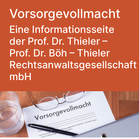
Vorsorgevollmacht
Eine Informationsseite
der Prof. Dr. Thieler –
Prof. Dr. Böh – Thieler
Rechtsanwaltsgesellschaft
mbH