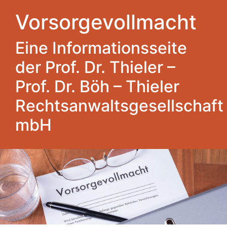
Vorsorgevollmacht
Eine Informationsseite
der Prof. Dr. Thieler –
Prof. Dr. Böh – Thieler
Rechtsanwaltsgesellschaft
mbH