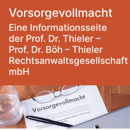
Vorsorgevollmacht
Eine Informationsseite
der Prof. Dr. Thieler –
Prof. Dr. Böh – Thieler
Rechtsanwaltsgesellschaft
mbH