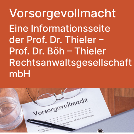
Vorsorgevollmacht
Eine Informationsseite
der Prof. Dr. Thieler –
Prof. Dr. Böh – Thieler
Rechtsanwaltsgesellschaft
mbH