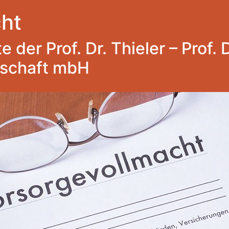
ht
 der Prof. Dr. Thieler – Prof. 
lschaft mbH