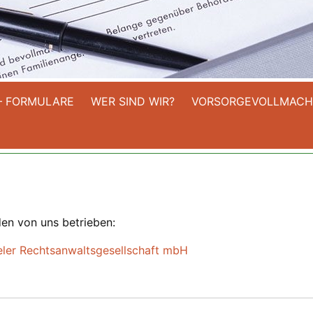
– FORMULARE
WER SIND WIR?
VORSORGEVOLLMACH
en von uns betrieben:
Thieler Rechtsanwaltsgesellschaft mbH