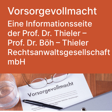
Vorsorgevollmacht
Eine Informationsseite
der Prof. Dr. Thieler –
Prof. Dr. Böh – Thieler
Rechtsanwaltsgesellschaft
mbH