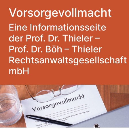
Vorsorgevollmacht
Eine Informationsseite
der Prof. Dr. Thieler –
Prof. Dr. Böh – Thieler
Rechtsanwaltsgesellschaft
mbH