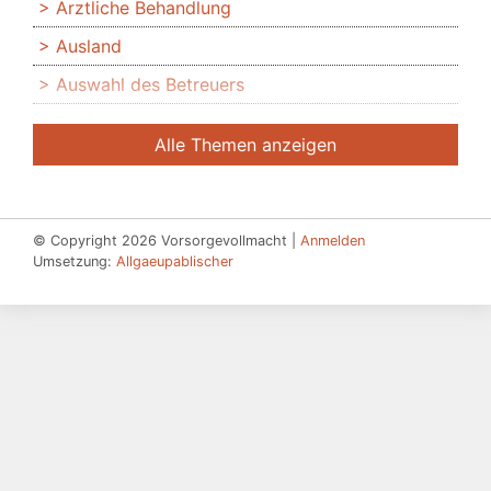
Ärztliche Behandlung
Ausland
Auswahl des Betreuers
Banken
Alle Themen anzeigen
Bedingte Vollmacht
Beendigung der Betreuung
Beglaubigung
© Copyright 2026 Vorsorgevollmacht |
Anmelden
Umsetzung:
Allgaeupablischer
Beratung des Bevollmächtigten durch das
Betreuungsgericht
Beschwerdebefugnis
Besuchsverbot
Beteiligte
Betreuerbestellung