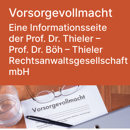
Vorsorgevollmacht
Eine Informationsseite
der Prof. Dr. Thieler –
Prof. Dr. Böh – Thieler
Rechtsanwaltsgesellschaft
mbH