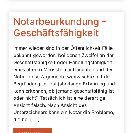
Betreuung trotz Vollmacht
Betreuungsbedarf
Notarbeurkundung –
Betreuungsverfügung
Geschäftsfähigkeit
Bevollmächtigter
Bindungswirkung einer Vollmacht
Immer wieder sind in der Öffentlichkeit Fälle
Demenz
bekannt geworden, bei denen Zweifel an der
Geschäftsfähigkeit oder Handlungsfähigkeit
Einsichtsfähigkeit
eines älteren Menschen auftauchten und der
einstweilige Verfügung
Notar diese Argumente wegwischte mit der
Einwilligungsfähigkeit
Begründung „er hat jahrelange Erfahrung und
kann erkennen, ob jemand geschäftsfähig ist
Einwilligungsvorbehalt
oder nicht“. Tatsächlich ist eine derartige
Ergänzungsbetreuung
Ansicht falsch. Nach Ansicht des
Unterzeichners kann ein Notar die Probleme,
Filme
die bei […..]
Freier Wille