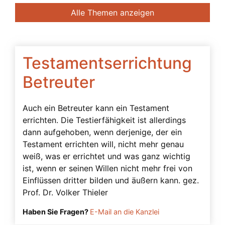
Banken
Alle Themen anzeigen
Bedingte Vollmacht
Beendigung der Betreuung
Beglaubigung
Testamentserrichtung
Beratung des Bevollmächtigten durch das
Betreuter
Betreuungsgericht
Beschwerdebefugnis
Auch ein Betreuter kann ein Testament
errichten. Die Testierfähigkeit ist allerdings
Besuchsverbot
dann aufgehoben, wenn derjenige, der ein
Beteiligte
Testament errichten will, nicht mehr genau
Betreuerbestellung
weiß, was er errichtet und was ganz wichtig
ist, wenn er seinen Willen nicht mehr frei von
Betreuervergütung
Einflüssen dritter bilden und äußern kann. gez.
Betreuung
Prof. Dr. Volker Thieler
Betreuung in Österreich
Haben Sie Fragen?
E-Mail an die Kanzlei