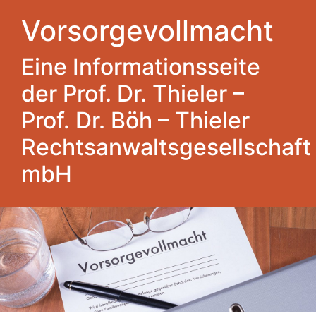
Vorsorgevollmacht
Eine Informationsseite
der Prof. Dr. Thieler –
Prof. Dr. Böh – Thieler
Rechtsanwaltsgesellschaft
mbH