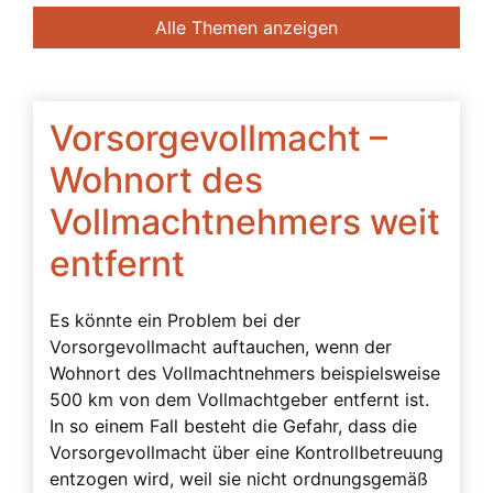
Banken
Alle Themen anzeigen
Bedingte Vollmacht
Beendigung der Betreuung
Beglaubigung
Vorsorgevollmacht –
Beratung des Bevollmächtigten durch das
Wohnort des
Betreuungsgericht
Vollmachtnehmers weit
Beschwerdebefugnis
entfernt
Besuchsverbot
Beteiligte
Es könnte ein Problem bei der
Betreuerbestellung
Vorsorgevollmacht auftauchen, wenn der
Wohnort des Vollmachtnehmers beispielsweise
Betreuervergütung
500 km von dem Vollmachtgeber entfernt ist.
Betreuung
In so einem Fall besteht die Gefahr, dass die
Vorsorgevollmacht über eine Kontrollbetreuung
Betreuung in Österreich
entzogen wird, weil sie nicht ordnungsgemäß