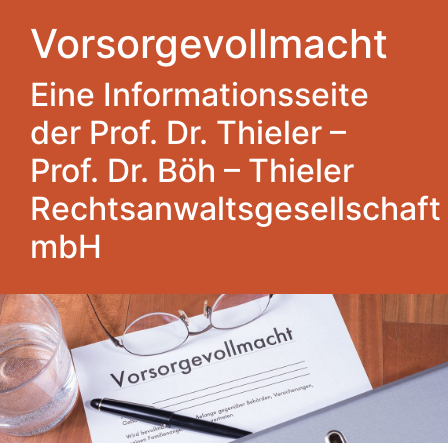
Vorsorgevollmacht
Eine Informationsseite
der Prof. Dr. Thieler –
Prof. Dr. Böh – Thieler
Rechtsanwaltsgesellschaft
mbH