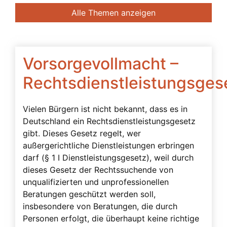
Banken
Alle Themen anzeigen
Bedingte Vollmacht
Beendigung der Betreuung
Beglaubigung
Vorsorgevollmacht –
Beratung des Bevollmächtigten durch das
Rechtsdienstleistungsges
Betreuungsgericht
Beschwerdebefugnis
Vielen Bürgern ist nicht bekannt, dass es in
Deutschland ein Rechtsdienstleistungsgesetz
Besuchsverbot
gibt. Dieses Gesetz regelt, wer
Beteiligte
außergerichtliche Dienstleistungen erbringen
Betreuerbestellung
darf (§ 1 I Dienstleistungsgesetz), weil durch
dieses Gesetz der Rechtssuchende von
Betreuervergütung
unqualifizierten und unprofessionellen
Betreuung
Beratungen geschützt werden soll,
insbesondere von Beratungen, die durch
Betreuung in Österreich
Personen erfolgt, die überhaupt keine richtige