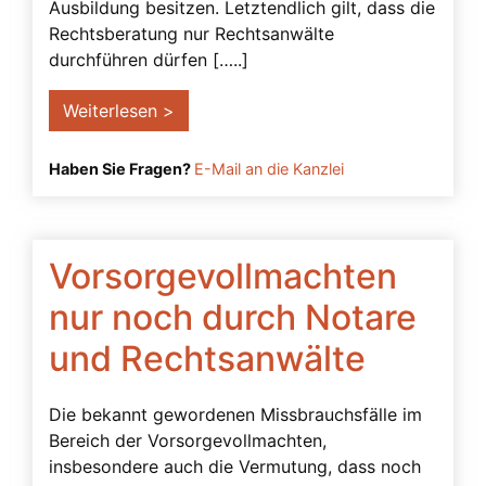
Betreuung trotz Vollmacht
Ausbildung besitzen. Letztendlich gilt, dass die
Rechtsberatung nur Rechtsanwälte
Betreuungsbedarf
durchführen dürfen […..]
Betreuungsverfügung
Weiterlesen >
Bevollmächtigter
Bindungswirkung einer Vollmacht
Haben Sie Fragen?
E-Mail an die Kanzlei
Demenz
Einsichtsfähigkeit
Vorsorgevollmachten
einstweilige Verfügung
Einwilligungsfähigkeit
nur noch durch Notare
Einwilligungsvorbehalt
und Rechtsanwälte
Ergänzungsbetreuung
Die bekannt gewordenen Missbrauchsfälle im
Filme
Bereich der Vorsorgevollmachten,
Freier Wille
insbesondere auch die Vermutung, dass noch