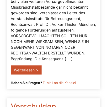
bei vielen weiteren Vorsorgevollmachten
Freiheitsberaubung
Missbrauchstatbestände gar nicht bekannt
Gefahren
geworden sind, veranlasst den Leiter des
Vorstandsinstituts für Betreuungsrecht,
Generalvollmacht
Rechtsanwalt Prof. Dr. Volker Thieler, München,
Gerichtliche Genehmigung
folgende Forderungen aufzustellen:
Geschäftsfähigkeit
VORSORGEVOLLMACHTEN SOLLTEN NUR
NOCH MEHR WIRKSAM SEIN, WENN SIE IN
Grundrechte
GEGENWART VON NOTAREN ODER
Gutachten
RECHTSANWÄLTEN ERSTELLT WURDEN.
Begründung: Die Konsequenz […..]
Herausgabeanspruch
Impfen
Weiterlesen >
Impfrisiko
Haben Sie Fragen?
E-Mail an die Kanzlei
Inhaltliche Anforderungen
Interne Anweisungen
Konten
Verschulden