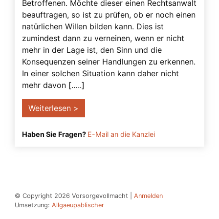
Betroffenen. Möchte dieser einen Rechtsanwalt
Schenkung
beauftragen, so ist zu prüfen, ob er noch einen
natürlichen Willen bilden kann. Dies ist
Solidarvollmacht
zumindest dann zu verneinen, wenn er nicht
Strafbarkeit
mehr in der Lage ist, den Sinn und die
Konsequenzen seiner Handlungen zu erkennen.
Testament
In einer solchen Situation kann daher nicht
Testierfähigkeit
mehr davon […..]
Transmortale Vollmacht
Weiterlesen >
Überwachungsbetreuer
UN-Menschenrechte
Haben Sie Fragen?
E-Mail an die Kanzlei
Unternehmervorsorgevollmacht
Urteile
verhinderung
© Copyright 2026 Vorsorgevollmacht |
Anmelden
Verlängerung der Betreuung
Umsetzung:
Allgaeupablischer
Verreisen mit Vorsorgevollmacht