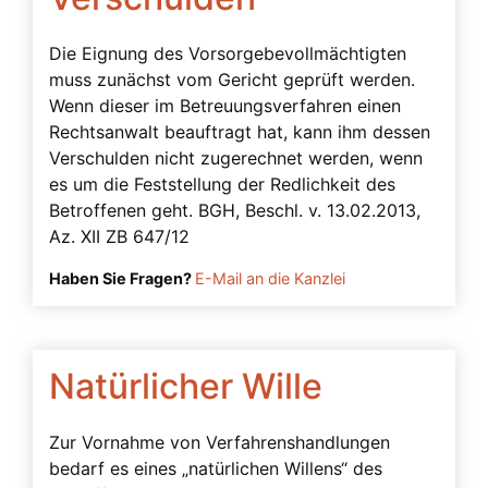
Kontrollbetreuer
Die Eignung des Vorsorgebevollmächtigten
Kontrollbetreuung
muss zunächst vom Gericht geprüft werden.
Kurator
Wenn dieser im Betreuungsverfahren einen
Missbrauch der Vorsorgevollmacht
Rechtsanwalt beauftragt hat, kann ihm dessen
Verschulden nicht zugerechnet werden, wenn
Miterben
es um die Feststellung der Redlichkeit des
Musterfälle
Betroffenen geht. BGH, Beschl. v. 13.02.2013,
Az. XII ZB 647/12
Natürlicher Wille
Haben Sie Fragen?
E-Mail an die Kanzlei
Nichteheliche Lebensgemeinschaft
Notarielle Beurkundung
Pflichten des Betreuers
Natürlicher Wille
Prokura
Prozessfähigkeit
Zur Vornahme von Verfahrenshandlungen
bedarf es eines „natürlichen Willens“ des
Rechtsanwalt