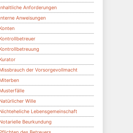
Inhaltliche Anforderungen
Interne Anweisungen
Konten
Kontrollbetreuer
Kontrollbetreuung
Kurator
Missbrauch der Vorsorgevollmacht
Miterben
Musterfälle
Natürlicher Wille
Nichteheliche Lebensgemeinschaft
Notarielle Beurkundung
Pflichten des Betreuers