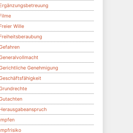
Ergänzungsbetreuung
Filme
Freier Wille
Freiheitsberaubung
Gefahren
Generalvollmacht
Gerichtliche Genehmigung
Geschäftsfähigkeit
Grundrechte
Gutachten
Herausgabeanspruch
Impfen
Impfrisiko