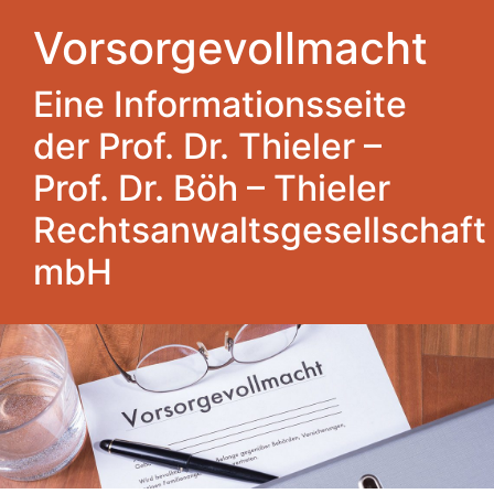
Vorsorgevollmacht
Eine Informationsseite
der Prof. Dr. Thieler –
Prof. Dr. Böh – Thieler
Rechtsanwaltsgesellschaft
mbH