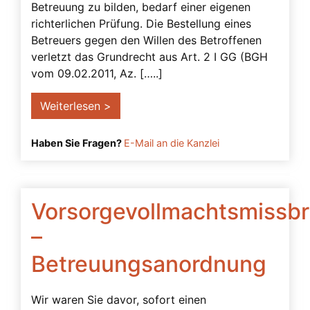
Betreuung zu bilden, bedarf einer eigenen
Schenkung
richterlichen Prüfung. Die Bestellung eines
Solidarvollmacht
Betreuers gegen den Willen des Betroffenen
verletzt das Grundrecht aus Art. 2 I GG (BGH
Strafbarkeit
vom 09.02.2011, Az. […..]
Testament
Weiterlesen >
Testierfähigkeit
Transmortale Vollmacht
Haben Sie Fragen?
E-Mail an die Kanzlei
Überwachungsbetreuer
UN-Menschenrechte
Vorsorgevollmachtsmissb
Unternehmervorsorgevollmacht
–
Urteile
Betreuungsanordnung
verhinderung
Verlängerung der Betreuung
Wir waren Sie davor, sofort einen
Verreisen mit Vorsorgevollmacht