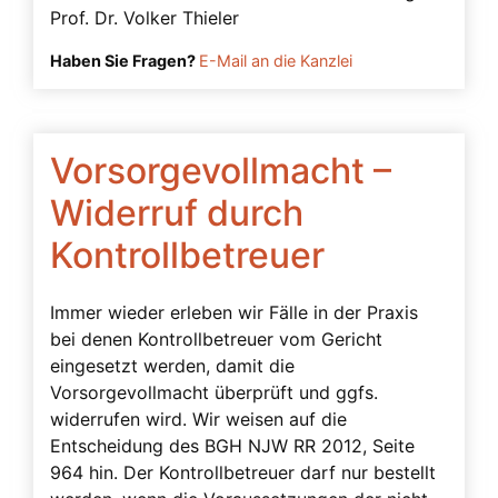
Freiheitsberaubung
Prof. Dr. Volker Thieler
Gefahren
Haben Sie Fragen?
E-Mail an die Kanzlei
Generalvollmacht
Gerichtliche Genehmigung
Vorsorgevollmacht –
Geschäftsfähigkeit
Widerruf durch
Grundrechte
Gutachten
Kontrollbetreuer
Herausgabeanspruch
Immer wieder erleben wir Fälle in der Praxis
Impfen
bei denen Kontrollbetreuer vom Gericht
Impfrisiko
eingesetzt werden, damit die
Vorsorgevollmacht überprüft und ggfs.
Inhaltliche Anforderungen
widerrufen wird. Wir weisen auf die
Interne Anweisungen
Entscheidung des BGH NJW RR 2012, Seite
964 hin. Der Kontrollbetreuer darf nur bestellt
Konten