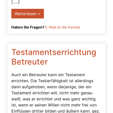
Betreuung trotz Vollmacht
[…..]
Betreuungsbedarf
Weiterlesen >
Betreuungsverfügung
Bevollmächtigter
Haben Sie Fragen?
E-Mail an die Kanzlei
Bindungswirkung einer Vollmacht
Demenz
Testamentserrichtung
Einsichtsfähigkeit
Betreuter
einstweilige Verfügung
Einwilligungsfähigkeit
Auch ein Betreuter kann ein Testament
Einwilligungsvorbehalt
errichten. Die Testierfähigkeit ist allerdings
dann aufgehoben, wenn derjenige, der ein
Ergänzungsbetreuung
Testament errichten will, nicht mehr genau
Filme
weiß, was er errichtet und was ganz wichtig
ist, wenn er seinen Willen nicht mehr frei von
Freier Wille
Einflüssen dritter bilden und äußern kann. gez.