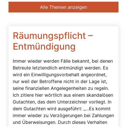
Banken
Alle Themen anzeigen
Bedingte Vollmacht
Beendigung der Betreuung
Beglaubigung
Räumungspflicht –
Beratung des Bevollmächtigten durch das
Entmündigung
Betreuungsgericht
Beschwerdebefugnis
Immer wieder werden Fälle bekannt, bei denen
Betreute letztendlich entmündigt werden. Es
Besuchsverbot
wird ein Einwilligungsvorbehalt angeordnet,
Beteiligte
nur weil der Betroffene nicht in der Lage ist,
Betreuerbestellung
seine finanziellen Angelegenheiten zu regeln.
Ich zitiere hier wörtlich aus einem skandalösen
Betreuervergütung
Gutachten, das dem Unterzeichner vorliegt. In
Betreuung
dem Gutachten wird ausgeführt: „…Es kommt
immer wieder zu Verzögerungen bei Zahlungen
Betreuung in Österreich
und Überweisungen. Durch dieses Verhalten