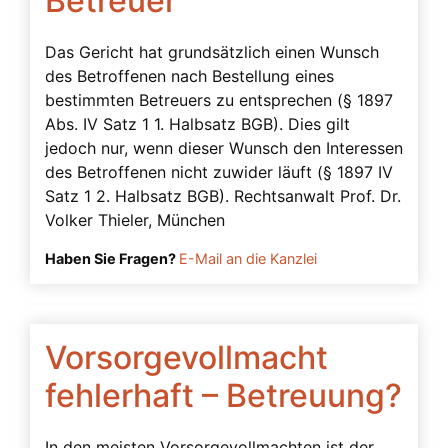
Betreuer
Vorsorgevollmacht Rechtsgrundlage
Vorsorgevollmacht von A bis Z
Das Gericht hat grundsätzlich einen Wunsch
Vorsorgevollmacht-Rechtswillkür-
des Betroffenen nach Bestellung eines
Missbrauchsproblematik
bestimmten Betreuers zu entsprechen (§ 1897
Abs. IV Satz 1 1. Halbsatz BGB). Dies gilt
Vorsorgevollmachten – Bedingungen von
jedoch nur, wenn dieser Wunsch den Interessen
Banken
des Betroffenen nicht zuwider läuft (§ 1897 IV
wann Ersatzbevollmächtigte
Satz 1 2. Halbsatz BGB). Rechtsanwalt Prof. Dr.
Volker Thieler, München
Widerruf einer Vorsorgevollmacht
Haben Sie Fragen?
E-Mail an die Kanzlei
Wohnort
Zeugen
Vorsorgevollmacht
fehlerhaft – Betreuung?
In den meisten Vorsorgevollmachten ist der