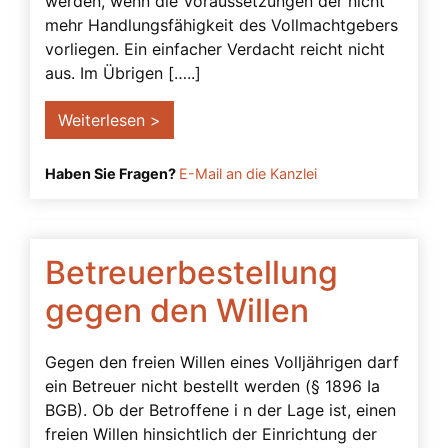
werden, wenn die Voraussetzungen der nicht
Kontrollbetreuer
mehr Handlungsfähigkeit des Vollmachtgebers
vorliegen. Ein einfacher Verdacht reicht nicht
Kontrollbetreuung
aus. Im Übrigen […..]
Kurator
Missbrauch der Vorsorgevollmacht
Weiterlesen >
Miterben
Haben Sie Fragen?
E-Mail an die Kanzlei
Musterfälle
Natürlicher Wille
Nichteheliche Lebensgemeinschaft
Betreuerbestellung
Notarielle Beurkundung
gegen den Willen
Pflichten des Betreuers
Gegen den freien Willen eines Volljährigen darf
Prokura
ein Betreuer nicht bestellt werden (§ 1896 Ia
Prozessfähigkeit
BGB). Ob der Betroffene i n der Lage ist, einen
freien Willen hinsichtlich der Einrichtung der
Rechtsanwalt