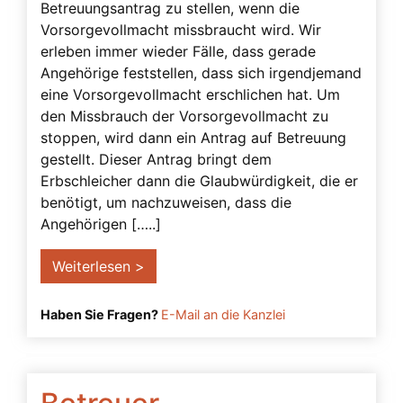
Betreuungsantrag zu stellen, wenn die
Vollmachten – Beglaubigung abgelehnt
Vorsorgevollmacht missbraucht wird. Wir
erleben immer wieder Fälle, dass gerade
Vorrang der Vorsorgevollmacht
Angehörige feststellen, dass sich irgendjemand
Vorsorgevollmacht – Anbieter prüfen
eine Vorsorgevollmacht erschlichen hat. Um
den Missbrauch der Vorsorgevollmacht zu
Vorsorgevollmacht – Ausland
stoppen, wird dann ein Antrag auf Betreuung
Vorsorgevollmacht – dringend notwendig
gestellt. Dieser Antrag bringt dem
Erbschleicher dann die Glaubwürdigkeit, die er
Vorsorgevollmacht – Gesonderte
benötigt, um nachzuweisen, dass die
Bankvollmacht
Angehörigen […..]
Vorsorgevollmacht – Vergütungshöhe
Weiterlesen >
Vorsorgevollmacht – Vergütungsvereinbarung
fehlt
Haben Sie Fragen?
E-Mail an die Kanzlei
Vorsorgevollmacht durch Eltern
Vorsorgevollmacht nach Trennung oder
Scheidung