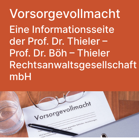
Vorsorgevollmacht
Eine Informationsseite
der Prof. Dr. Thieler –
Prof. Dr. Böh – Thieler
Rechtsanwaltsgesellschaft
mbH