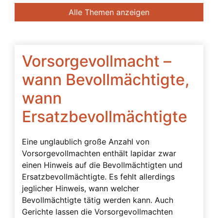
Banken
Alle Themen anzeigen
Bedingte Vollmacht
Beendigung der Betreuung
Beglaubigung
Vorsorgevollmacht –
Beratung des Bevollmächtigten durch das
wann Bevollmächtigte,
Betreuungsgericht
wann
Beschwerdebefugnis
Ersatzbevollmächtigte
Besuchsverbot
Beteiligte
Eine unglaublich große Anzahl von
Betreuerbestellung
Vorsorgevollmachten enthält lapidar zwar
einen Hinweis auf die Bevollmächtigten und
Betreuervergütung
Ersatzbevollmächtigte. Es fehlt allerdings
Betreuung
jeglicher Hinweis, wann welcher
Bevollmächtigte tätig werden kann. Auch
Betreuung in Österreich
Gerichte lassen die Vorsorgevollmachten