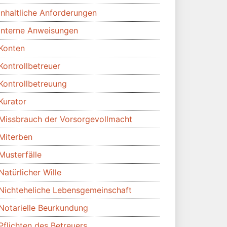
Inhaltliche Anforderungen
Interne Anweisungen
Konten
Kontrollbetreuer
Kontrollbetreuung
Kurator
Missbrauch der Vorsorgevollmacht
Miterben
Musterfälle
Natürlicher Wille
Nichteheliche Lebensgemeinschaft
Notarielle Beurkundung
Pflichten des Betreuers