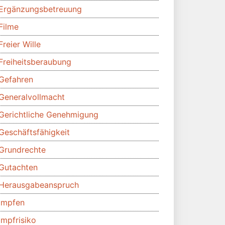
Ergänzungsbetreuung
Filme
Freier Wille
Freiheitsberaubung
Gefahren
Generalvollmacht
Gerichtliche Genehmigung
Geschäftsfähigkeit
Grundrechte
Gutachten
Herausgabeanspruch
Impfen
Impfrisiko