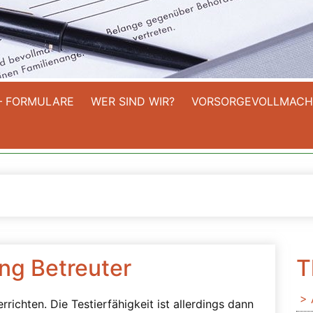
– FORMULARE
WER SIND WIR?
VORSORGEVOLLMACH
ng Betreuter
T
richten. Die Testierfähigkeit ist allerdings dann