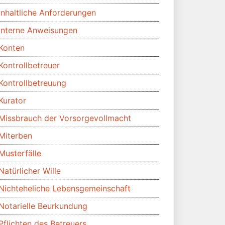
Inhaltliche Anforderungen
Interne Anweisungen
Konten
Kontrollbetreuer
Kontrollbetreuung
Kurator
Missbrauch der Vorsorgevollmacht
Miterben
Musterfälle
Natürlicher Wille
Nichteheliche Lebensgemeinschaft
Notarielle Beurkundung
Pflichten des Betreuers