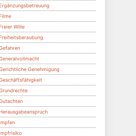
Ergänzungsbetreuung
Filme
Freier Wille
Freiheitsberaubung
Gefahren
Generalvollmacht
Gerichtliche Genehmigung
Geschäftsfähigkeit
Grundrechte
Gutachten
Herausgabeanspruch
Impfen
Impfrisiko