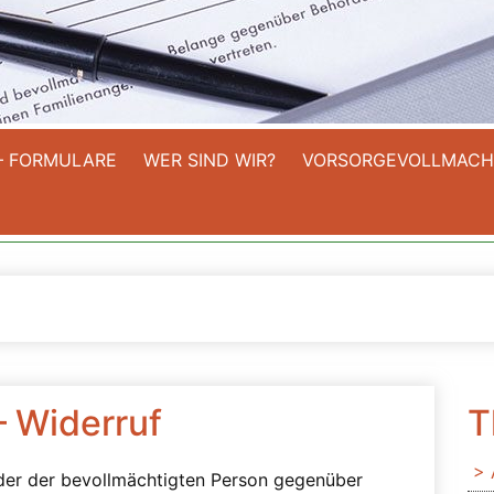
– FORMULARE
WER SIND WIR?
VORSORGEVOLLMACH
– Widerruf
T
 der der bevollmächtigten Person gegenüber