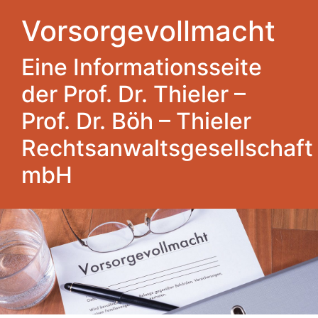
Vorsorgevollmacht
Eine Informationsseite
der Prof. Dr. Thieler –
Prof. Dr. Böh – Thieler
Rechtsanwaltsgesellschaft
mbH