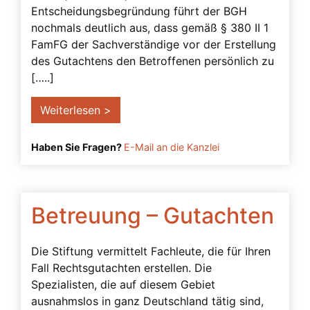
Freiheitsberaubung
Entscheidungsbegründung führt der BGH
nochmals deutlich aus, dass gemäß § 380 II 1
Gefahren
FamFG der Sachverständige vor der Erstellung
Generalvollmacht
des Gutachtens den Betroffenen persönlich zu
[…..]
Gerichtliche Genehmigung
Geschäftsfähigkeit
Weiterlesen >
Grundrechte
Haben Sie Fragen?
E-Mail an die Kanzlei
Gutachten
Herausgabeanspruch
Impfen
Betreuung – Gutachten
Impfrisiko
Inhaltliche Anforderungen
Die Stiftung vermittelt Fachleute, die für Ihren
Fall Rechtsgutachten erstellen. Die
Interne Anweisungen
Spezialisten, die auf diesem Gebiet
Konten
ausnahmslos in ganz Deutschland tätig sind,