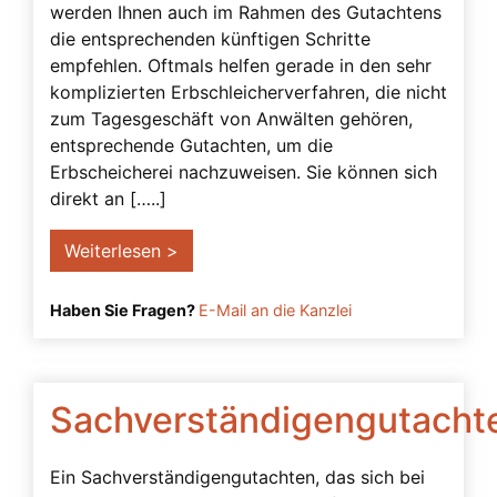
werden Ihnen auch im Rahmen des Gutachtens
Kontrollbetreuer
die entsprechenden künftigen Schritte
Kontrollbetreuung
empfehlen. Oftmals helfen gerade in den sehr
komplizierten Erbschleicherverfahren, die nicht
Kurator
zum Tagesgeschäft von Anwälten gehören,
Missbrauch der Vorsorgevollmacht
entsprechende Gutachten, um die
Erbscheicherei nachzuweisen. Sie können sich
Miterben
direkt an […..]
Musterfälle
Natürlicher Wille
Weiterlesen >
Nichteheliche Lebensgemeinschaft
Haben Sie Fragen?
E-Mail an die Kanzlei
Notarielle Beurkundung
Pflichten des Betreuers
Prokura
Sachverständigengutacht
Prozessfähigkeit
Ein Sachverständigengutachten, das sich bei
Rechtsanwalt