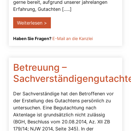
Betreuung trotz Vollmacht
gerne bereit, aufgrund unserer jahrelangen
Erfahrung, Gutachten […..]
Betreuungsbedarf
Betreuungsverfügung
Weiterlesen >
Bevollmächtigter
Haben Sie Fragen?
E-Mail an die Kanzlei
Bindungswirkung einer Vollmacht
Demenz
Einsichtsfähigkeit
Betreuung –
einstweilige Verfügung
Sachverständigengutacht
Einwilligungsfähigkeit
Einwilligungsvorbehalt
Der Sachverständige hat den Betroffenen vor
der Erstellung des Gutachtens persönlich zu
Ergänzungsbetreuung
untersuchen. Eine Begutachtung nach
Filme
Aktenlage ist grundsätzlich nicht zulässig
(BGH, Beschluss vom 20.08.2014, Az. XII ZB
Freier Wille
179/14; NJW 2014, Seite 345). In der