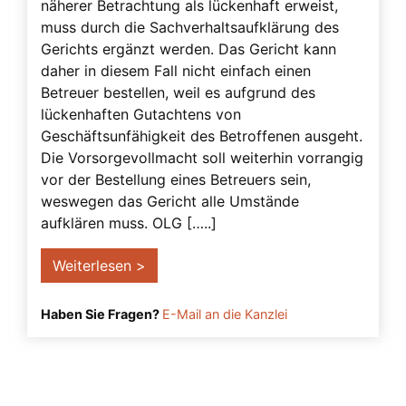
näherer Betrachtung als lückenhaft erweist,
Schenkung
muss durch die Sachverhaltsaufklärung des
Gerichts ergänzt werden. Das Gericht kann
Solidarvollmacht
daher in diesem Fall nicht einfach einen
Strafbarkeit
Betreuer bestellen, weil es aufgrund des
lückenhaften Gutachtens von
Testament
Geschäftsunfähigkeit des Betroffenen ausgeht.
Testierfähigkeit
Die Vorsorgevollmacht soll weiterhin vorrangig
Transmortale Vollmacht
vor der Bestellung eines Betreuers sein,
weswegen das Gericht alle Umstände
Überwachungsbetreuer
aufklären muss. OLG […..]
UN-Menschenrechte
Weiterlesen >
Unternehmervorsorgevollmacht
Urteile
Haben Sie Fragen?
E-Mail an die Kanzlei
verhinderung
Verlängerung der Betreuung
Verreisen mit Vorsorgevollmacht