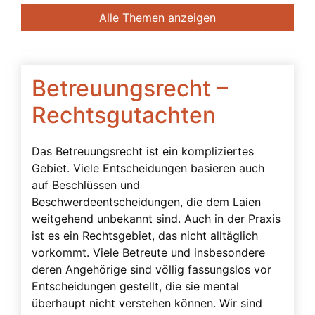
Banken
Alle Themen anzeigen
Bedingte Vollmacht
Beendigung der Betreuung
Beglaubigung
Betreuungsrecht –
Beratung des Bevollmächtigten durch das
Rechtsgutachten
Betreuungsgericht
Beschwerdebefugnis
Das Betreuungsrecht ist ein kompliziertes
Gebiet. Viele Entscheidungen basieren auch
Besuchsverbot
auf Beschlüssen und
Beteiligte
Beschwerdeentscheidungen, die dem Laien
Betreuerbestellung
weitgehend unbekannt sind. Auch in der Praxis
ist es ein Rechtsgebiet, das nicht alltäglich
Betreuervergütung
vorkommt. Viele Betreute und insbesondere
Betreuung
deren Angehörige sind völlig fassungslos vor
Entscheidungen gestellt, die sie mental
Betreuung in Österreich
überhaupt nicht verstehen können. Wir sind