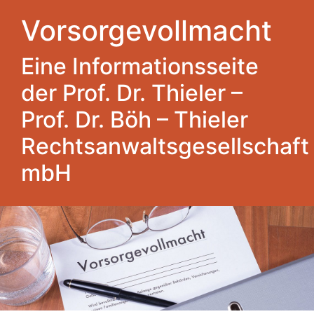
Vorsorgevollmacht
Eine Informationsseite
der Prof. Dr. Thieler –
Prof. Dr. Böh – Thieler
Rechtsanwaltsgesellschaft
mbH