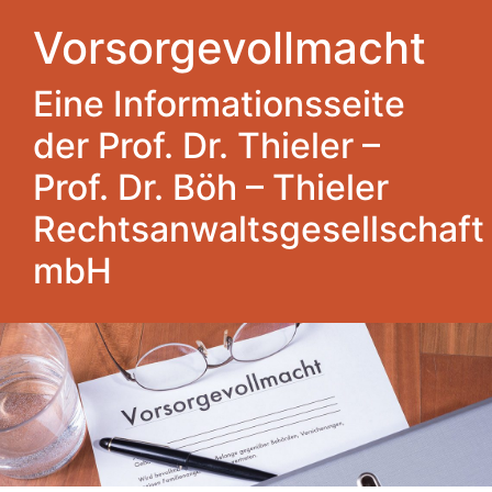
Vorsorgevollmacht
Eine Informationsseite
der Prof. Dr. Thieler –
Prof. Dr. Böh – Thieler
Rechtsanwaltsgesellschaft
mbH