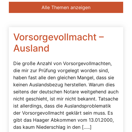
Banken
Alle Themen anzeigen
Bedingte Vollmacht
Beendigung der Betreuung
Beglaubigung
Vorsorgevollmacht –
Beratung des Bevollmächtigten durch das
Ausland
Betreuungsgericht
Beschwerdebefugnis
Die große Anzahl von Vorsorgevollmachten,
die mir zur Prüfung vorgelegt worden sind,
Besuchsverbot
haben fast alle den gleichen Mangel, dass sie
Beteiligte
keinen Auslandsbezug herstellen. Warum dies
Betreuerbestellung
seitens der deutschen Notare weitgehend auch
nicht geschieht, ist mir nicht bekannt. Tatsache
Betreuervergütung
ist allerdings, dass die Auslandsproblematik
Betreuung
der Vorsorgevollmacht geklärt sein muss. Es
gibt das Haager Abkommen vom 13.01.2000,
Betreuung in Österreich
das kaum Niederschlag in den […..]