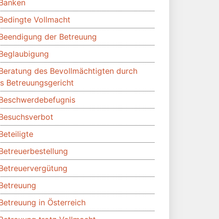
Banken
Bedingte Vollmacht
Beendigung der Betreuung
Beglaubigung
Beratung des Bevollmächtigten durch
s Betreuungsgericht
Beschwerdebefugnis
Besuchsverbot
Beteiligte
Betreuerbestellung
Betreuervergütung
Betreuung
Betreuung in Österreich