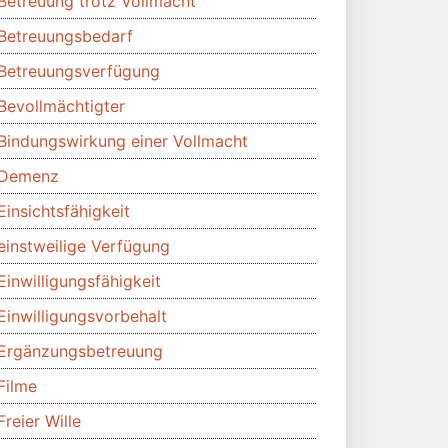
Betreuung trotz Vollmacht
Betreuungsbedarf
Betreuungsverfügung
Bevollmächtigter
Bindungswirkung einer Vollmacht
Demenz
Einsichtsfähigkeit
einstweilige Verfügung
Einwilligungsfähigkeit
Einwilligungsvorbehalt
Ergänzungsbetreuung
Filme
Freier Wille