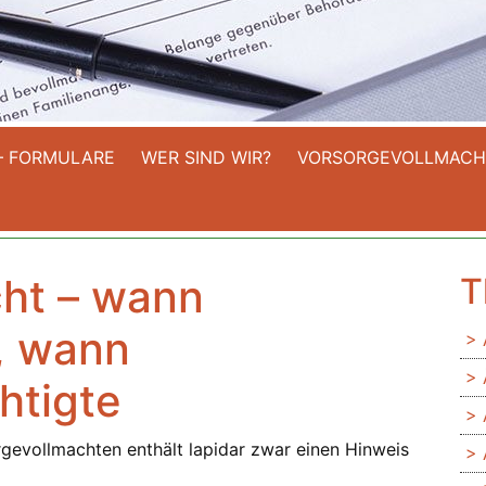
– FORMULARE
WER SIND WIR?
VORSORGEVOLLMACH
ht – wann
T
, wann
htigte
gevollmachten enthält lapidar zwar einen Hinweis