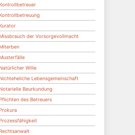
Kontrollbetreuer
Kontrollbetreuung
Kurator
Missbrauch der Vorsorgevollmacht
Miterben
Musterfälle
Natürlicher Wille
Nichteheliche Lebensgemeinschaft
Notarielle Beurkundung
Pflichten des Betreuers
Prokura
Prozessfähigkeit
Rechtsanwalt