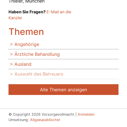
Thieler, München
Haben Sie Fragen?
E-Mail an die
Kanzlei
Themen
Angehörige
Ärztliche Behandlung
Ausland
Auswahl des Betreuers
Banken
Alle Themen anzeigen
Bedingte Vollmacht
Beendigung der Betreuung
Beglaubigung
© Copyright 2026 Vorsorgevollmacht |
Anmelden
Umsetzung:
Allgaeupablischer
Beratung des Bevollmächtigten durch das