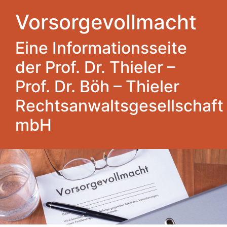
Vorsorgevollmacht
Eine Informationsseite
der Prof. Dr. Thieler –
Prof. Dr. Böh – Thieler
Rechtsanwaltsgesellschaft
mbH