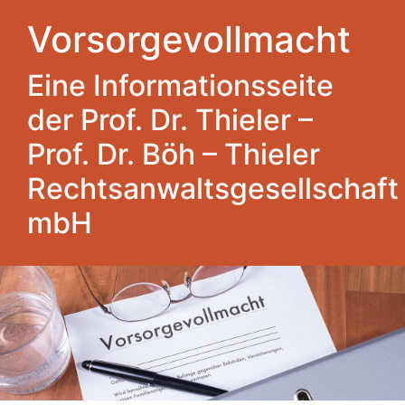
Vorsorgevollmacht
Eine Informationsseite
der Prof. Dr. Thieler –
Prof. Dr. Böh – Thieler
Rechtsanwaltsgesellschaft
mbH