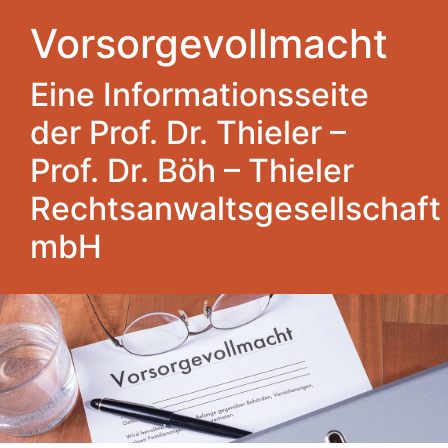
Vorsorgevollmacht
Eine Informationsseite
der Prof. Dr. Thieler –
Prof. Dr. Böh – Thieler
Rechtsanwaltsgesellschaft
mbH