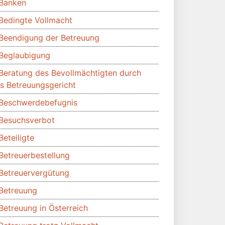
Banken
Bedingte Vollmacht
Beendigung der Betreuung
Beglaubigung
Beratung des Bevollmächtigten durch
s Betreuungsgericht
Beschwerdebefugnis
Besuchsverbot
Beteiligte
Betreuerbestellung
Betreuervergütung
Betreuung
Betreuung in Österreich