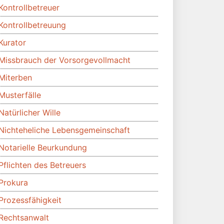
Kontrollbetreuer
Kontrollbetreuung
Kurator
Missbrauch der Vorsorgevollmacht
Miterben
Musterfälle
Natürlicher Wille
Nichteheliche Lebensgemeinschaft
Notarielle Beurkundung
Pflichten des Betreuers
Prokura
Prozessfähigkeit
Rechtsanwalt