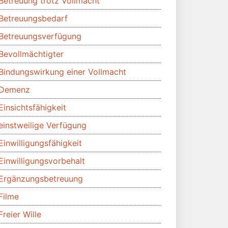
Betreuung trotz Vollmacht
Betreuungsbedarf
Betreuungsverfügung
Bevollmächtigter
Bindungswirkung einer Vollmacht
Demenz
Einsichtsfähigkeit
einstweilige Verfügung
Einwilligungsfähigkeit
Einwilligungsvorbehalt
Ergänzungsbetreuung
Filme
Freier Wille