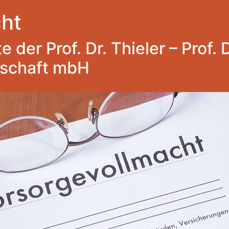
ht
 der Prof. Dr. Thieler – Prof. 
lschaft mbH