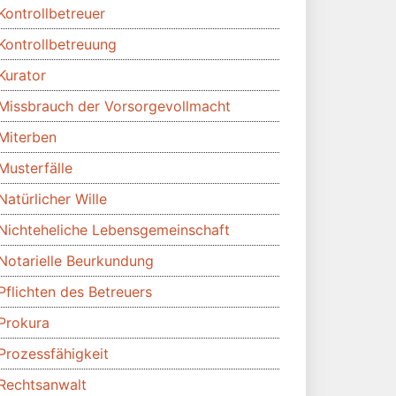
Kontrollbetreuer
Kontrollbetreuung
Kurator
Missbrauch der Vorsorgevollmacht
Miterben
Musterfälle
Natürlicher Wille
Nichteheliche Lebensgemeinschaft
Notarielle Beurkundung
Pflichten des Betreuers
Prokura
Prozessfähigkeit
Rechtsanwalt