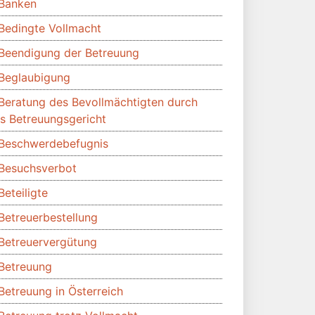
Banken
Bedingte Vollmacht
Beendigung der Betreuung
Beglaubigung
Beratung des Bevollmächtigten durch
s Betreuungsgericht
Beschwerdebefugnis
Besuchsverbot
Beteiligte
Betreuerbestellung
Betreuervergütung
Betreuung
Betreuung in Österreich