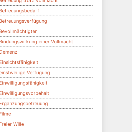
Betreuung trotz Vollmacht
Betreuungsbedarf
Betreuungsverfügung
Bevollmächtigter
Bindungswirkung einer Vollmacht
Demenz
Einsichtsfähigkeit
einstweilige Verfügung
Einwilligungsfähigkeit
Einwilligungsvorbehalt
Ergänzungsbetreuung
Filme
Freier Wille