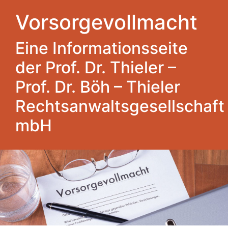
Vorsorgevollmacht
Eine Informationsseite
der Prof. Dr. Thieler –
Prof. Dr. Böh – Thieler
Rechtsanwaltsgesellschaft
mbH