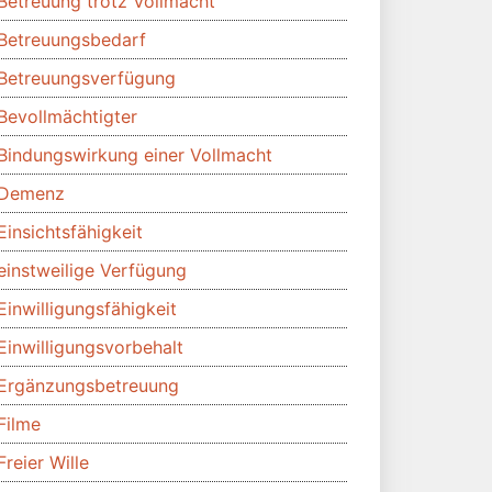
Betreuung trotz Vollmacht
Betreuungsbedarf
Betreuungsverfügung
Bevollmächtigter
Bindungswirkung einer Vollmacht
Demenz
Einsichtsfähigkeit
einstweilige Verfügung
Einwilligungsfähigkeit
Einwilligungsvorbehalt
Ergänzungsbetreuung
Filme
Freier Wille