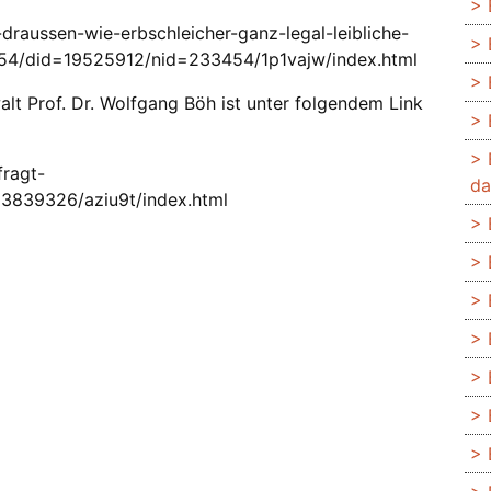
draussen-wie-erbschleicher-ganz-legal-leibliche-
454/did=19525912/nid=233454/1p1vajw/index.html
alt Prof. Dr. Wolfgang Böh ist unter folgendem Link
fragt-
da
3839326/aziu9t/index.html