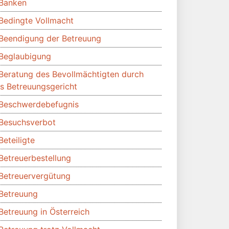
Banken
Bedingte Vollmacht
Beendigung der Betreuung
Beglaubigung
Beratung des Bevollmächtigten durch
s Betreuungsgericht
Beschwerdebefugnis
Besuchsverbot
Beteiligte
Betreuerbestellung
Betreuervergütung
Betreuung
Betreuung in Österreich