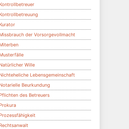
Kontrollbetreuer
Kontrollbetreuung
Kurator
Missbrauch der Vorsorgevollmacht
Miterben
Musterfälle
Natürlicher Wille
Nichteheliche Lebensgemeinschaft
Notarielle Beurkundung
Pflichten des Betreuers
Prokura
Prozessfähigkeit
Rechtsanwalt