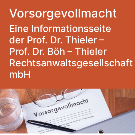
Vorsorgevollmacht
Eine Informationsseite
der Prof. Dr. Thieler –
Prof. Dr. Böh – Thieler
Rechtsanwaltsgesellschaft
mbH