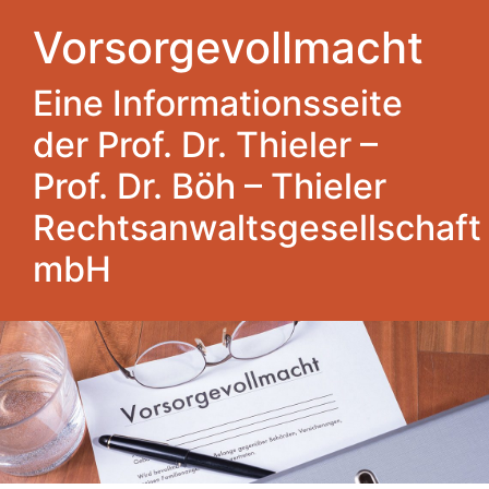
Vorsorgevollmacht
Eine Informationsseite
der Prof. Dr. Thieler –
Prof. Dr. Böh – Thieler
Rechtsanwaltsgesellschaft
mbH