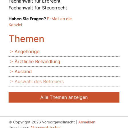
Fachanwalt für Erbrecht
Fachanwalt für Steuerrecht
Haben Sie Fragen?
E-Mail an die
Kanzlei
Themen
Angehörige
Ärztliche Behandlung
Ausland
Auswahl des Betreuers
Banken
Alle Themen anzeigen
Bedingte Vollmacht
Beendigung der Betreuung
Beglaubigung
© Copyright 2026 Vorsorgevollmacht |
Anmelden
Umsetzung:
Allgaeupablischer