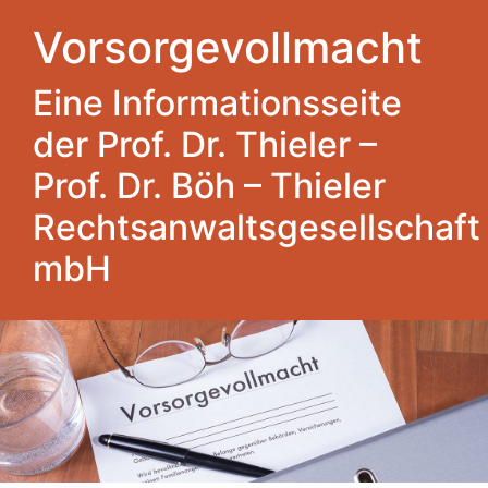
Vorsorgevollmacht
Eine Informationsseite
der Prof. Dr. Thieler –
Prof. Dr. Böh – Thieler
Rechtsanwaltsgesellschaft
mbH