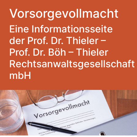
Vorsorgevollmacht
Eine Informationsseite
der Prof. Dr. Thieler –
Prof. Dr. Böh – Thieler
Rechtsanwaltsgesellschaft
mbH