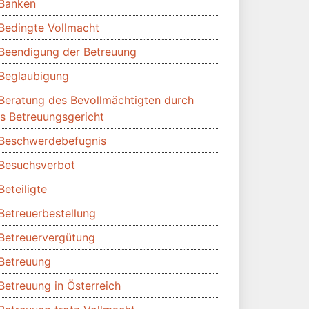
Banken
Bedingte Vollmacht
Beendigung der Betreuung
Beglaubigung
Beratung des Bevollmächtigten durch
s Betreuungsgericht
Beschwerdebefugnis
Besuchsverbot
Beteiligte
Betreuerbestellung
Betreuervergütung
Betreuung
Betreuung in Österreich