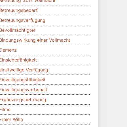
Betreuung trotz Vollmacht
Betreuungsbedarf
Betreuungsverfügung
Bevollmächtigter
Bindungswirkung einer Vollmacht
Demenz
Einsichtsfähigkeit
einstweilige Verfügung
Einwilligungsfähigkeit
Einwilligungsvorbehalt
Ergänzungsbetreuung
Filme
Freier Wille