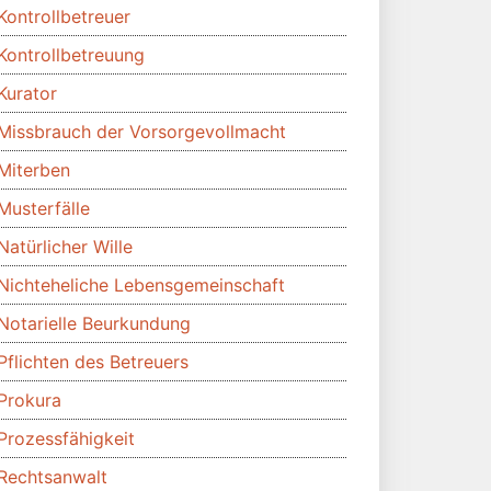
Kontrollbetreuer
Kontrollbetreuung
Kurator
Missbrauch der Vorsorgevollmacht
Miterben
Musterfälle
Natürlicher Wille
Nichteheliche Lebensgemeinschaft
Notarielle Beurkundung
Pflichten des Betreuers
Prokura
Prozessfähigkeit
Rechtsanwalt