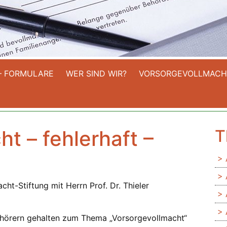
– FORMULARE
WER SIND WIR?
VORSORGEVOLLMACH
t – fehlerhaft –
T
cht-Stiftung mit Herrn Prof. Dr. Thieler
uhörern gehalten zum Thema „Vorsorgevollmacht“