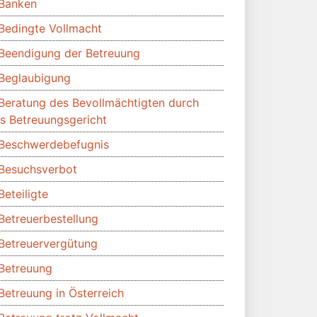
Banken
Bedingte Vollmacht
Beendigung der Betreuung
Beglaubigung
Beratung des Bevollmächtigten durch
s Betreuungsgericht
Beschwerdebefugnis
Besuchsverbot
Beteiligte
Betreuerbestellung
Betreuervergütung
Betreuung
Betreuung in Österreich