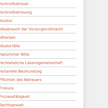
Kontrollbetreuer
Kontrollbetreuung
Kurator
Missbrauch der Vorsorgevollmacht
Miterben
Musterfälle
Natürlicher Wille
Nichteheliche Lebensgemeinschaft
Notarielle Beurkundung
Pflichten des Betreuers
Prokura
Prozessfähigkeit
Rechtsanwalt