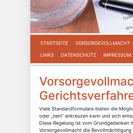
STARTSEITE
VORSORGEVOLLMACHT 
LINKS
DATENSCHUTZ
IMPRESSUM
Vorsorgevollmac
Gerichtsverfahr
Viele Standardformulare bieten die Möglic
oder „nein“ ankreuzen kann und sich ents
Diese Regelung ist vom Grundgedanken he
Vorsorgevollmacht die Bevollmächtigung a