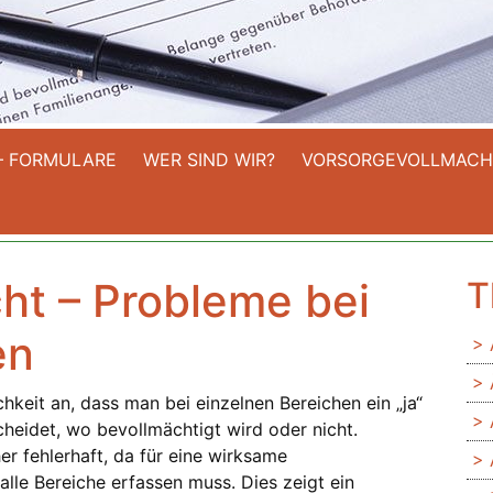
– FORMULARE
WER SIND WIR?
VORSORGEVOLLMACH
ht – Probleme bei
T
en
hkeit an, dass man bei einzelnen Bereichen ein „ja“
cheidet, wo bevollmächtigt wird oder nicht.
r fehlerhaft, da für eine wirksame
lle Bereiche erfassen muss. Dies zeigt ein