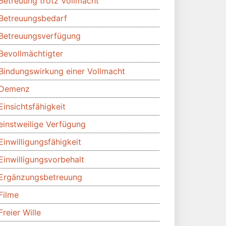
Betreuung trotz Vollmacht
Betreuungsbedarf
Betreuungsverfügung
Bevollmächtigter
Bindungswirkung einer Vollmacht
Demenz
Einsichtsfähigkeit
einstweilige Verfügung
Einwilligungsfähigkeit
Einwilligungsvorbehalt
Ergänzungsbetreuung
Filme
Freier Wille