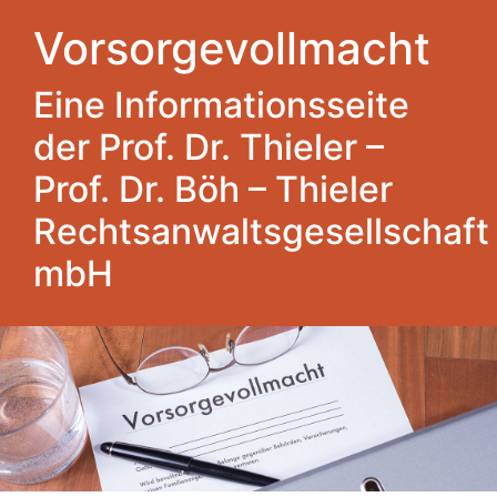
Vorsorgevollmacht
Eine Informationsseite
der Prof. Dr. Thieler –
Prof. Dr. Böh – Thieler
Rechtsanwaltsgesellschaft
mbH