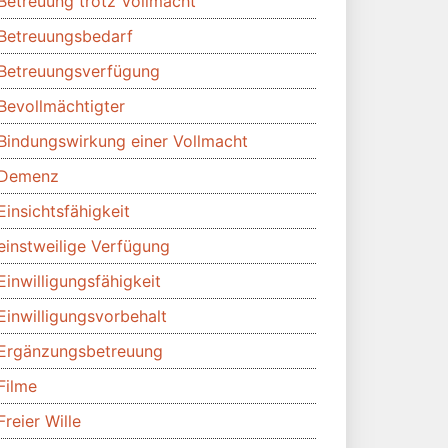
Betreuung trotz Vollmacht
Betreuungsbedarf
Betreuungsverfügung
Bevollmächtigter
Bindungswirkung einer Vollmacht
Demenz
Einsichtsfähigkeit
einstweilige Verfügung
Einwilligungsfähigkeit
Einwilligungsvorbehalt
Ergänzungsbetreuung
Filme
Freier Wille