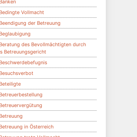
Banken
Bedingte Vollmacht
Beendigung der Betreuung
Beglaubigung
Beratung des Bevollmächtigten durch
s Betreuungsgericht
Beschwerdebefugnis
Besuchsverbot
Beteiligte
Betreuerbestellung
Betreuervergütung
Betreuung
Betreuung in Österreich