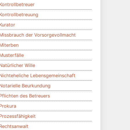
Kontrollbetreuer
Kontrollbetreuung
Kurator
Missbrauch der Vorsorgevollmacht
Miterben
Musterfälle
Natürlicher Wille
Nichteheliche Lebensgemeinschaft
Notarielle Beurkundung
Pflichten des Betreuers
Prokura
Prozessfähigkeit
Rechtsanwalt