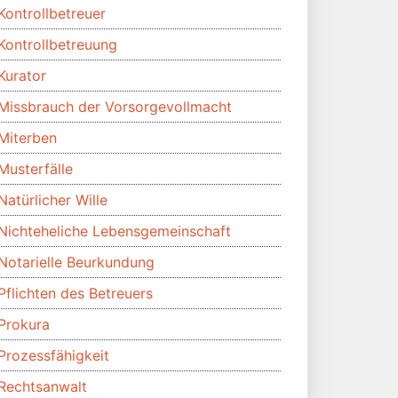
Kontrollbetreuer
Kontrollbetreuung
Kurator
Missbrauch der Vorsorgevollmacht
Miterben
Musterfälle
Natürlicher Wille
Nichteheliche Lebensgemeinschaft
Notarielle Beurkundung
Pflichten des Betreuers
Prokura
Prozessfähigkeit
Rechtsanwalt