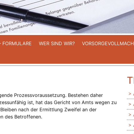
– FORMULARE
WER SIND WIR?
VORSORGEVOLLMACH
t
T
ingende Prozessvoraussetzung. Bestehen daher
ozessunfähig ist, hat das Gericht von Amts wegen zu
 Bleiben nach der Ermittlung Zweifel an der
en des Betroffenen.