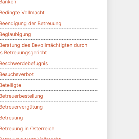
Banken
Bedingte Vollmacht
Beendigung der Betreuung
Beglaubigung
Beratung des Bevollmächtigten durch
s Betreuungsgericht
Beschwerdebefugnis
Besuchsverbot
Beteiligte
Betreuerbestellung
Betreuervergütung
Betreuung
Betreuung in Österreich