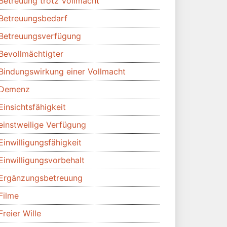
Betreuung trotz Vollmacht
Betreuungsbedarf
Betreuungsverfügung
Bevollmächtigter
Bindungswirkung einer Vollmacht
Demenz
Einsichtsfähigkeit
einstweilige Verfügung
Einwilligungsfähigkeit
Einwilligungsvorbehalt
Ergänzungsbetreuung
Filme
Freier Wille