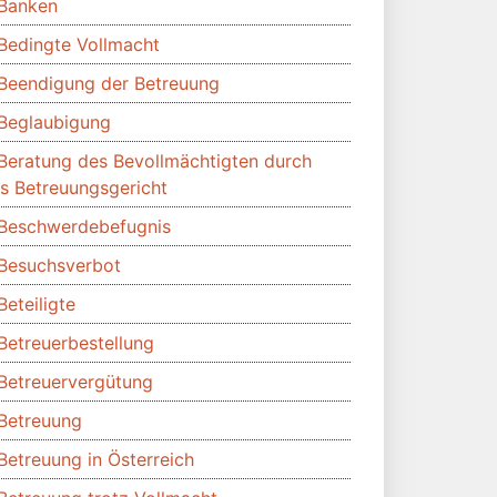
Banken
Bedingte Vollmacht
Beendigung der Betreuung
Beglaubigung
Beratung des Bevollmächtigten durch
s Betreuungsgericht
Beschwerdebefugnis
Besuchsverbot
Beteiligte
Betreuerbestellung
Betreuervergütung
Betreuung
Betreuung in Österreich