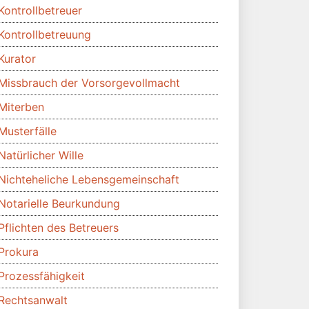
Kontrollbetreuer
Kontrollbetreuung
Kurator
Missbrauch der Vorsorgevollmacht
Miterben
Musterfälle
Natürlicher Wille
Nichteheliche Lebensgemeinschaft
Notarielle Beurkundung
Pflichten des Betreuers
Prokura
Prozessfähigkeit
Rechtsanwalt