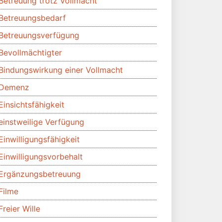
Betreuung trotz Vollmacht
Betreuungsbedarf
Betreuungsverfügung
Bevollmächtigter
Bindungswirkung einer Vollmacht
Demenz
Einsichtsfähigkeit
einstweilige Verfügung
Einwilligungsfähigkeit
Einwilligungsvorbehalt
Ergänzungsbetreuung
Filme
Freier Wille