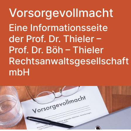
Vorsorgevollmacht
Eine Informationsseite
der Prof. Dr. Thieler –
Prof. Dr. Böh – Thieler
Rechtsanwaltsgesellschaft
mbH