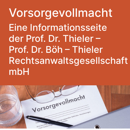
Vorsorgevollmacht
Eine Informationsseite
der Prof. Dr. Thieler –
Prof. Dr. Böh – Thieler
Rechtsanwaltsgesellschaft
mbH