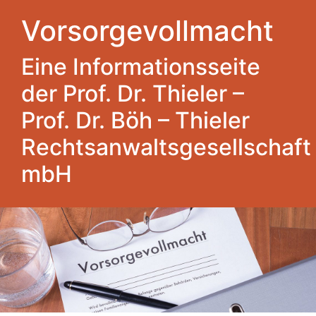
Vorsorgevollmacht
Eine Informationsseite
der Prof. Dr. Thieler –
Prof. Dr. Böh – Thieler
Rechtsanwaltsgesellschaft
mbH