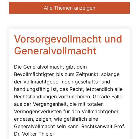
Banken
Alle Themen anzeigen
Bedingte Vollmacht
Beendigung der Betreuung
Beglaubigung
Vorsorgevollmacht und
Beratung des Bevollmächtigten durch das
Generalvollmacht
Betreuungsgericht
Beschwerdebefugnis
Die Generalvollmacht gibt dem
Bevollmächtigten bis zum Zeitpunkt, solange
Besuchsverbot
der Vollmachtgeber noch geschäfts- und
Beteiligte
handlungsfähig ist, das Recht, letztendlich alle
Betreuerbestellung
Rechtshandlungen vorzunehmen. Gerade Fälle
aus der Vergangenheit, die mit totalen
Betreuervergütung
Vermögensverlusten für den Vollmachtgeber
Betreuung
endeten, zeigen, wie gefährlich eine
Generalvollmacht sein kann. Rechtsanwalt Prof.
Betreuung in Österreich
Dr. Volker Thieler