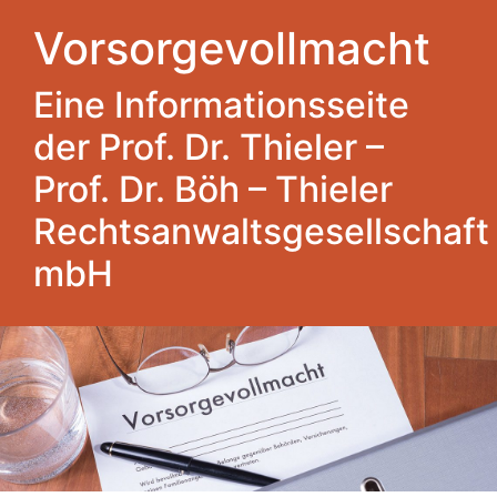
Vorsorgevollmacht
Eine Informationsseite
der Prof. Dr. Thieler –
Prof. Dr. Böh – Thieler
Rechtsanwaltsgesellschaft
mbH