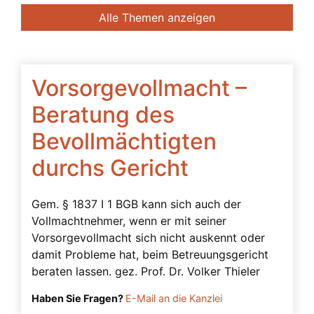
Banken
Alle Themen anzeigen
Bedingte Vollmacht
Beendigung der Betreuung
Beglaubigung
Vorsorgevollmacht –
Beratung des Bevollmächtigten durch das
Beratung des
Betreuungsgericht
Bevollmächtigten
Beschwerdebefugnis
durchs Gericht
Besuchsverbot
Beteiligte
Gem. § 1837 I 1 BGB kann sich auch der
Betreuerbestellung
Vollmachtnehmer, wenn er mit seiner
Vorsorgevollmacht sich nicht auskennt oder
Betreuervergütung
damit Probleme hat, beim Betreuungsgericht
Betreuung
beraten lassen. gez. Prof. Dr. Volker Thieler
Betreuung in Österreich
Haben Sie Fragen?
E-Mail an die Kanzlei