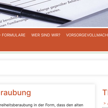
– FORMULARE
WER SIND WIR?
VORSORGEVOLLMACH
eraubung
T
reiheitsberaubung in der Form, dass den alten