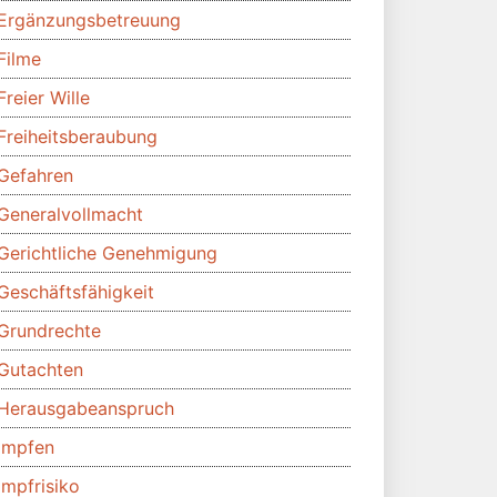
Ergänzungsbetreuung
Filme
Freier Wille
Freiheitsberaubung
Gefahren
Generalvollmacht
Gerichtliche Genehmigung
Geschäftsfähigkeit
Grundrechte
Gutachten
Herausgabeanspruch
Impfen
Impfrisiko