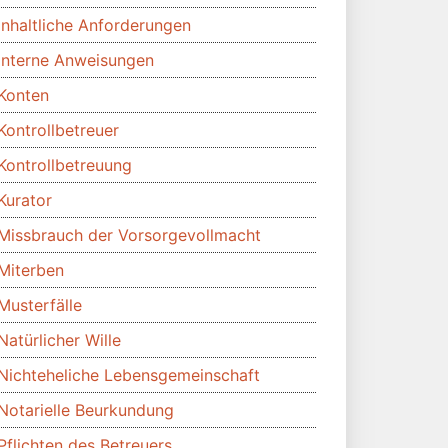
Inhaltliche Anforderungen
Interne Anweisungen
Konten
Kontrollbetreuer
Kontrollbetreuung
Kurator
Missbrauch der Vorsorgevollmacht
Miterben
Musterfälle
Natürlicher Wille
Nichteheliche Lebensgemeinschaft
Notarielle Beurkundung
Pflichten des Betreuers