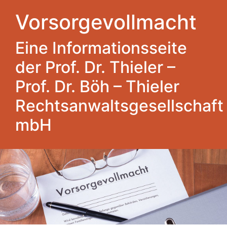
Vorsorgevollmacht
Eine Informationsseite
der Prof. Dr. Thieler –
Prof. Dr. Böh – Thieler
Rechtsanwaltsgesellschaft
mbH