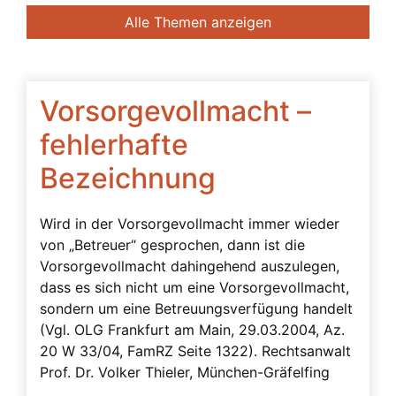
Banken
Alle Themen anzeigen
Bedingte Vollmacht
Beendigung der Betreuung
Beglaubigung
Vorsorgevollmacht –
Beratung des Bevollmächtigten durch das
fehlerhafte
Betreuungsgericht
Bezeichnung
Beschwerdebefugnis
Besuchsverbot
Wird in der Vorsorgevollmacht immer wieder
Beteiligte
von „Betreuer“ gesprochen, dann ist die
Vorsorgevollmacht dahingehend auszulegen,
Betreuerbestellung
dass es sich nicht um eine Vorsorgevollmacht,
Betreuervergütung
sondern um eine Betreuungsverfügung handelt
(Vgl. OLG Frankfurt am Main, 29.03.2004, Az.
Betreuung
20 W 33/04, FamRZ Seite 1322). Rechtsanwalt
Betreuung in Österreich
Prof. Dr. Volker Thieler, München-Gräfelfing