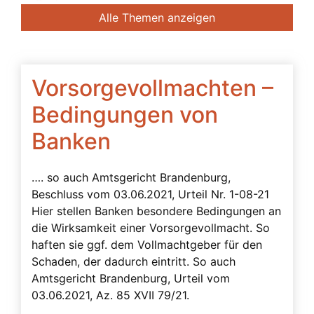
Banken
Alle Themen anzeigen
Bedingte Vollmacht
Beendigung der Betreuung
Beglaubigung
Vorsorgevollmachten –
Beratung des Bevollmächtigten durch das
Bedingungen von
Betreuungsgericht
Banken
Beschwerdebefugnis
Besuchsverbot
…. so auch Amtsgericht Brandenburg,
Beteiligte
Beschluss vom 03.06.2021, Urteil Nr. 1-08-21
Hier stellen Banken besondere Bedingungen an
Betreuerbestellung
die Wirksamkeit einer Vorsorgevollmacht. So
Betreuervergütung
haften sie ggf. dem Vollmachtgeber für den
Schaden, der dadurch eintritt. So auch
Betreuung
Amtsgericht Brandenburg, Urteil vom
Betreuung in Österreich
03.06.2021, Az. 85 XVII 79/21.