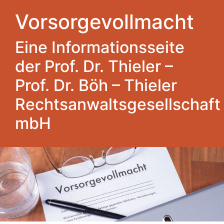
Vorsorgevollmacht
Eine Informationsseite
der Prof. Dr. Thieler –
Prof. Dr. Böh – Thieler
Rechtsanwaltsgesellschaft
mbH