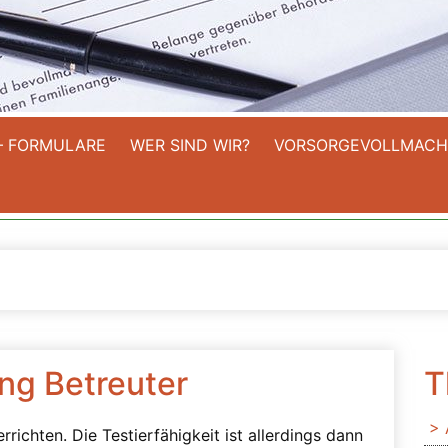
– FORMULARE
WER SIND WIR?
VORSORGEVOLLMACH
ng Betreuter
T
richten. Die Testierfähigkeit ist allerdings dann