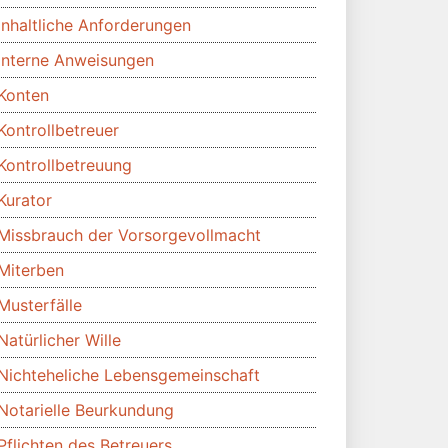
Inhaltliche Anforderungen
Interne Anweisungen
Konten
Kontrollbetreuer
Kontrollbetreuung
Kurator
Missbrauch der Vorsorgevollmacht
Miterben
Musterfälle
Natürlicher Wille
Nichteheliche Lebensgemeinschaft
Notarielle Beurkundung
Pflichten des Betreuers