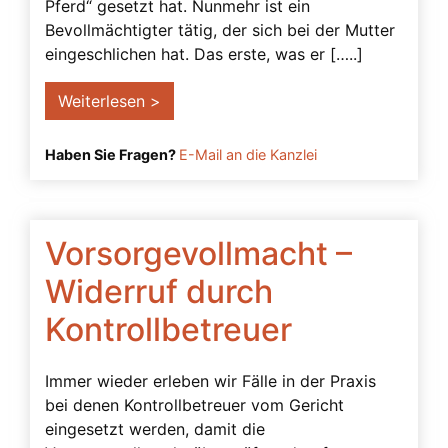
Pferd“ gesetzt hat. Nunmehr ist ein
Freiheitsberaubung
Bevollmächtigter tätig, der sich bei der Mutter
Gefahren
eingeschlichen hat. Das erste, was er […..]
Generalvollmacht
Weiterlesen >
Gerichtliche Genehmigung
Geschäftsfähigkeit
Haben Sie Fragen?
E-Mail an die Kanzlei
Grundrechte
Gutachten
Vorsorgevollmacht –
Herausgabeanspruch
Widerruf durch
Impfen
Kontrollbetreuer
Impfrisiko
Inhaltliche Anforderungen
Immer wieder erleben wir Fälle in der Praxis
Interne Anweisungen
bei denen Kontrollbetreuer vom Gericht
Konten
eingesetzt werden, damit die