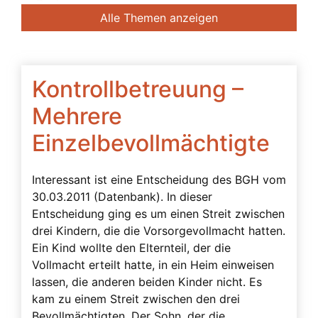
Banken
Alle Themen anzeigen
Bedingte Vollmacht
Beendigung der Betreuung
Beglaubigung
Kontrollbetreuung –
Beratung des Bevollmächtigten durch das
Mehrere
Betreuungsgericht
Einzelbevollmächtigte
Beschwerdebefugnis
Besuchsverbot
Interessant ist eine Entscheidung des BGH vom
Beteiligte
30.03.2011 (Datenbank). In dieser
Entscheidung ging es um einen Streit zwischen
Betreuerbestellung
drei Kindern, die die Vorsorgevollmacht hatten.
Betreuervergütung
Ein Kind wollte den Elternteil, der die
Vollmacht erteilt hatte, in ein Heim einweisen
Betreuung
lassen, die anderen beiden Kinder nicht. Es
Betreuung in Österreich
kam zu einem Streit zwischen den drei
Bevollmächtigten. Der Sohn, der die