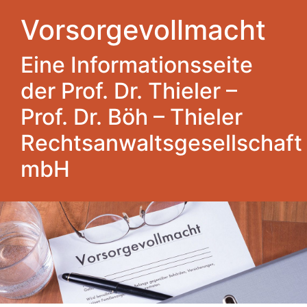
Vorsorgevollmacht
Eine Informationsseite
der Prof. Dr. Thieler –
Prof. Dr. Böh – Thieler
Rechtsanwaltsgesellschaft
mbH