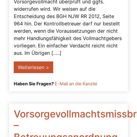
Vorsorgevollmacht überprüft und ggfs.
Kontrollbetreuer
widerrufen wird. Wir weisen auf die
Kontrollbetreuung
Entscheidung des BGH NJW RR 2012, Seite
964 hin. Der Kontrollbetreuer darf nur bestellt
Kurator
werden, wenn die Voraussetzungen der nicht
Missbrauch der Vorsorgevollmacht
mehr Handlungsfähigkeit des Vollmachtgebers
vorliegen. Ein einfacher Verdacht reicht nicht
Miterben
aus. Im Übrigen […..]
Musterfälle
Weiterlesen >
Natürlicher Wille
Nichteheliche Lebensgemeinschaft
Haben Sie Fragen?
E-Mail an die Kanzlei
Notarielle Beurkundung
Pflichten des Betreuers
Vorsorgevollmachtsmissb
Prokura
Prozessfähigkeit
–
Rechtsanwalt