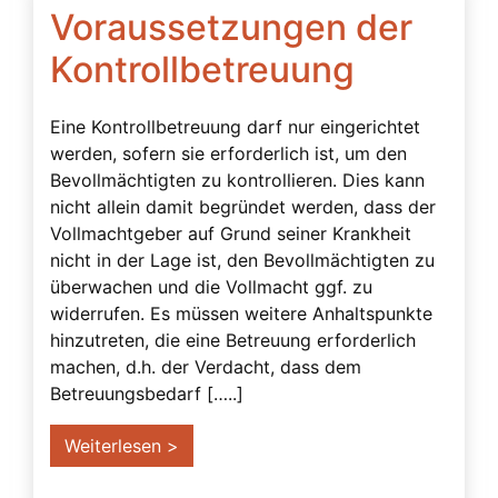
Vorsorgevollmacht Rechtsgrundlage
Voraussetzungen der
Vorsorgevollmacht von A bis Z
Kontrollbetreuung
Vorsorgevollmacht-Rechtswillkür-
Missbrauchsproblematik
Eine Kontrollbetreuung darf nur eingerichtet
Vorsorgevollmachten – Bedingungen von
werden, sofern sie erforderlich ist, um den
Banken
Bevollmächtigten zu kontrollieren. Dies kann
nicht allein damit begründet werden, dass der
wann Ersatzbevollmächtigte
Vollmachtgeber auf Grund seiner Krankheit
Widerruf einer Vorsorgevollmacht
nicht in der Lage ist, den Bevollmächtigten zu
überwachen und die Vollmacht ggf. zu
Wohnort
widerrufen. Es müssen weitere Anhaltspunkte
Zeugen
hinzutreten, die eine Betreuung erforderlich
machen, d.h. der Verdacht, dass dem
Betreuungsbedarf […..]
Weiterlesen >