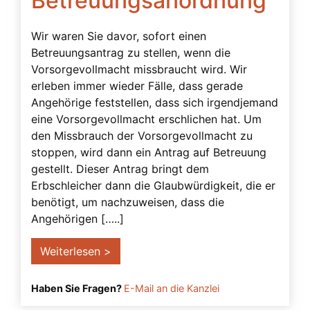
Betreuungsanordnung
Schenkung
Wir waren Sie davor, sofort einen
Solidarvollmacht
Betreuungsantrag zu stellen, wenn die
Strafbarkeit
Vorsorgevollmacht missbraucht wird. Wir
erleben immer wieder Fälle, dass gerade
Testament
Angehörige feststellen, dass sich irgendjemand
Testierfähigkeit
eine Vorsorgevollmacht erschlichen hat. Um
den Missbrauch der Vorsorgevollmacht zu
Transmortale Vollmacht
stoppen, wird dann ein Antrag auf Betreuung
Überwachungsbetreuer
gestellt. Dieser Antrag bringt dem
UN-Menschenrechte
Erbschleicher dann die Glaubwürdigkeit, die er
benötigt, um nachzuweisen, dass die
Unternehmervorsorgevollmacht
Angehörigen […..]
Urteile
Weiterlesen >
verhinderung
Verlängerung der Betreuung
Haben Sie Fragen?
E-Mail an die Kanzlei
Verreisen mit Vorsorgevollmacht