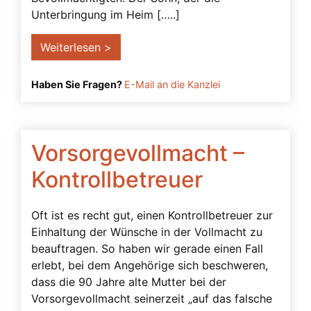
Betreuung trotz Vollmacht
Unterbringung im Heim […..]
Betreuungsbedarf
Weiterlesen >
Betreuungsverfügung
Bevollmächtigter
Haben Sie Fragen?
E-Mail an die Kanzlei
Bindungswirkung einer Vollmacht
Demenz
Vorsorgevollmacht –
Einsichtsfähigkeit
einstweilige Verfügung
Kontrollbetreuer
Einwilligungsfähigkeit
Oft ist es recht gut, einen Kontrollbetreuer zur
Einwilligungsvorbehalt
Einhaltung der Wünsche in der Vollmacht zu
Ergänzungsbetreuung
beauftragen. So haben wir gerade einen Fall
erlebt, bei dem Angehörige sich beschweren,
Filme
dass die 90 Jahre alte Mutter bei der
Freier Wille
Vorsorgevollmacht seinerzeit „auf das falsche