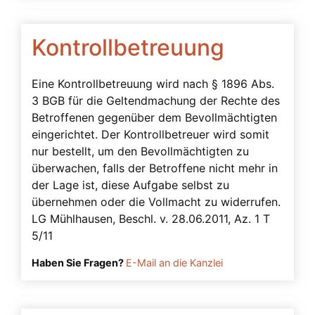
Vollmachten – Beglaubigung abgelehnt
Kontrollbetreuung
Vorrang der Vorsorgevollmacht
Vorsorgevollmacht – Anbieter prüfen
Eine Kontrollbetreuung wird nach § 1896 Abs.
Vorsorgevollmacht – Ausland
3 BGB für die Geltendmachung der Rechte des
Betroffenen gegenüber dem Bevollmächtigten
Vorsorgevollmacht – dringend notwendig
eingerichtet. Der Kontrollbetreuer wird somit
Vorsorgevollmacht – Gesonderte
nur bestellt, um den Bevollmächtigten zu
Bankvollmacht
überwachen, falls der Betroffene nicht mehr in
der Lage ist, diese Aufgabe selbst zu
Vorsorgevollmacht – Vergütungshöhe
übernehmen oder die Vollmacht zu widerrufen.
Vorsorgevollmacht – Vergütungsvereinbarung
LG Mühlhausen, Beschl. v. 28.06.2011, Az. 1 T
fehlt
5/11
Vorsorgevollmacht durch Eltern
Haben Sie Fragen?
E-Mail an die Kanzlei
Vorsorgevollmacht nach Trennung oder
Scheidung