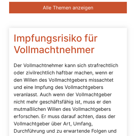
Banken
Alle Themen anzeigen
Bedingte Vollmacht
Beendigung der Betreuung
Beglaubigung
Impfungsrisiko für
Beratung des Bevollmächtigten durch das
Vollmachtnehmer
Betreuungsgericht
Beschwerdebefugnis
Der Vollmachtnehmer kann sich strafrechtlich
oder zivilrechtlich haftbar machen, wenn er
Besuchsverbot
den Willen des Vollmachtgebers missachtet
Beteiligte
und eine Impfung des Vollmachtgebers
Betreuerbestellung
veranlasst. Auch wenn der Vollmachtgeber
nicht mehr geschäftsfähig ist, muss er den
Betreuervergütung
mutmaßlichen Willen des Vollmachtgebers
Betreuung
erforschen. Er muss darauf achten, dass der
Vollmachtgeber über Art, Umfang,
Betreuung in Österreich
Durchführung und zu erwartende Folgen und