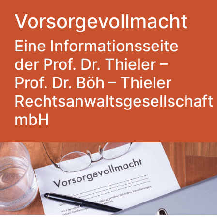
Vorsorgevollmacht
Eine Informationsseite
der Prof. Dr. Thieler –
Prof. Dr. Böh – Thieler
Rechtsanwaltsgesellschaft
mbH