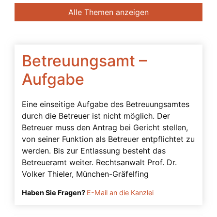
Banken
Alle Themen anzeigen
Bedingte Vollmacht
Beendigung der Betreuung
Beglaubigung
Betreuungsamt –
Beratung des Bevollmächtigten durch das
Aufgabe
Betreuungsgericht
Beschwerdebefugnis
Eine einseitige Aufgabe des Betreuungsamtes
durch die Betreuer ist nicht möglich. Der
Besuchsverbot
Betreuer muss den Antrag bei Gericht stellen,
Beteiligte
von seiner Funktion als Betreuer entpflichtet zu
Betreuerbestellung
werden. Bis zur Entlassung besteht das
Betreueramt weiter. Rechtsanwalt Prof. Dr.
Betreuervergütung
Volker Thieler, München-Gräfelfing
Betreuung
Haben Sie Fragen?
E-Mail an die Kanzlei
Betreuung in Österreich