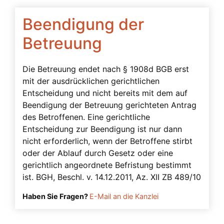
Betreuung trotz Vollmacht
Betreuungsbedarf
Beendigung der
Betreuungsverfügung
Betreuung
Bevollmächtigter
Die Betreuung endet nach § 1908d BGB erst
Bindungswirkung einer Vollmacht
mit der ausdrücklichen gerichtlichen
Demenz
Entscheidung und nicht bereits mit dem auf
Beendigung der Betreuung gerichteten Antrag
Einsichtsfähigkeit
des Betroffenen. Eine gerichtliche
einstweilige Verfügung
Entscheidung zur Beendigung ist nur dann
Einwilligungsfähigkeit
nicht erforderlich, wenn der Betroffene stirbt
oder der Ablauf durch Gesetz oder eine
Einwilligungsvorbehalt
gerichtlich angeordnete Befristung bestimmt
Ergänzungsbetreuung
ist. BGH, Beschl. v. 14.12.2011, Az. XII ZB 489/10
Filme
Haben Sie Fragen?
E-Mail an die Kanzlei
Freier Wille