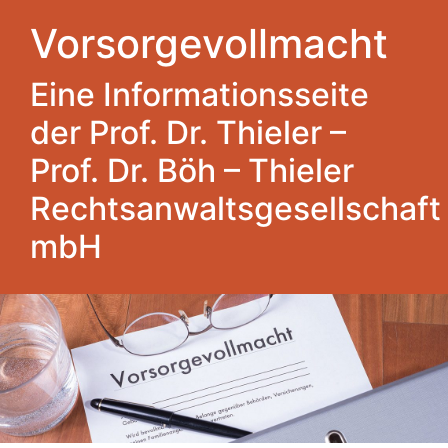
Vorsorgevollmacht
Eine Informationsseite
der Prof. Dr. Thieler –
Prof. Dr. Böh – Thieler
Rechtsanwaltsgesellschaft
mbH